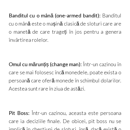
Banditul cu o mână (one-armed bandit):
Banditul
cu o mână este o mașină clasică de sloturi care are
o manetă de care trageți în jos pentru a genera
învârtirea rolelor.
Omul cu mărunțiș (change man):
Într-un cazinou în
care se mai folosesc încă monedele, poate exista o
persoană care oferă monede în schimbul dolarilor.
Acestea sunt rare în ziua de astăzi.
Pit Boss:
Într-un cazinou, aceasta este persoana
care ia deciziile finale. De obicei, pit boss nu se
implică în chestiuni de sloturi, însă, dacă există o