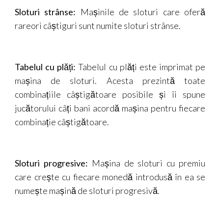
Sloturi strânse:
Mașinile de sloturi care oferă
rareori câștiguri sunt numite sloturi strânse.
Tabelul cu plăți:
Tabelul cu plăți este imprimat pe
mașina de sloturi. Acesta prezintă toate
combinațiile câștigătoare posibile și îi spune
jucătorului câți bani acordă mașina pentru fiecare
combinație câștigătoare.
Sloturi progresive:
Mașina de sloturi cu premiu
care crește cu fiecare monedă introdusă în ea se
numește mașină de sloturi progresivă.