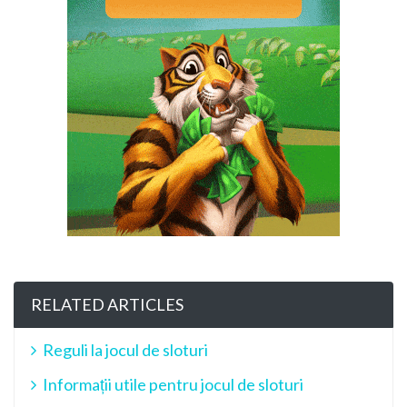
RELATED ARTICLES
Reguli la jocul de sloturi
Informații utile pentru jocul de sloturi