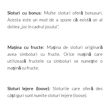
Sloturi cu bonus:
Multe sloturi oferă bonusuri.
Acesta este un mod de a spune că există un al
doilea „joc în cadrul jocului”.
Mașina cu fructe:
Mașina de sloturi originară
avea simboluri cu fructe. Orice mașină care
utilizează fructele ca simboluri se numește o
mașină cu fructe.
Sloturi lejere (loose):
Sloturile care oferă des
câștiguri sunt numite sloturi lejere (loose).