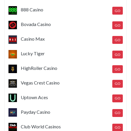
888 Casino
GO
Bovada Casino
GO
Casino Max
GO
Lucky Tiger
GO
HighRoller Casino
GO
Vegas Crest Casino
GO
Uptown Aces
GO
Payday Casino
GO
Club World Casinos
GO