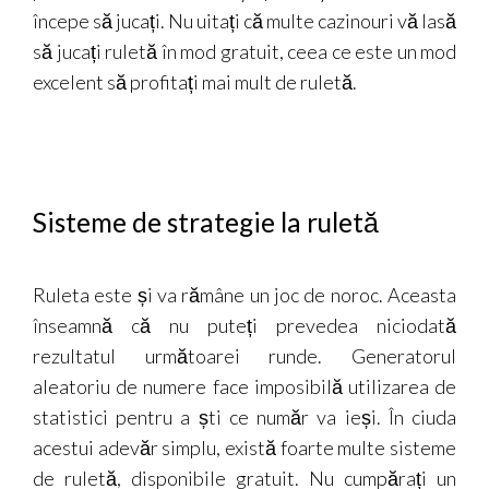
începe să jucați. Nu uitați că multe cazinouri vă lasă
să jucați ruletă în mod gratuit, ceea ce este un mod
excelent să profitați mai mult de ruletă.
Sisteme de strategie la ruletă
Ruleta este și va rămâne un joc de noroc. Aceasta
înseamnă că nu puteți prevedea niciodată
rezultatul următoarei runde. Generatorul
aleatoriu de numere face imposibilă utilizarea de
statistici pentru a ști ce număr va ieși. În ciuda
acestui adevăr simplu, există foarte multe sisteme
de ruletă, disponibile gratuit. Nu cumpărați un