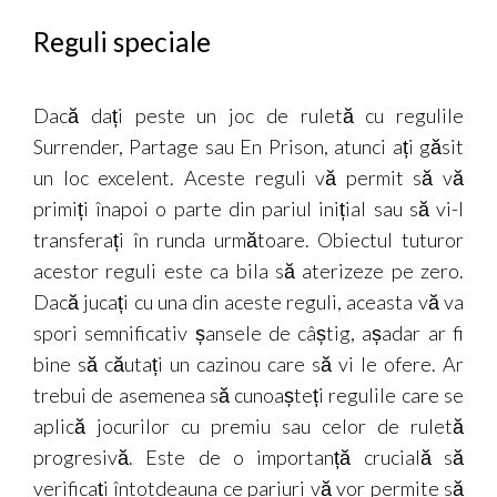
Reguli speciale
Dacă dați peste un joc de ruletă cu regulile
Surrender, Partage sau En Prison, atunci ați găsit
un loc excelent. Aceste reguli vă permit să vă
primiți înapoi o parte din pariul inițial sau să vi-l
transferați în runda următoare. Obiectul tuturor
acestor reguli este ca bila să aterizeze pe zero.
Dacă jucați cu una din aceste reguli, aceasta vă va
spori semnificativ șansele de câștig, așadar ar fi
bine să căutați un cazinou care să vi le ofere. Ar
trebui de asemenea să cunoașteți regulile care se
aplică jocurilor cu premiu sau celor de ruletă
progresivă. Este de o importanță crucială să
verificați întotdeauna ce pariuri vă vor permite să