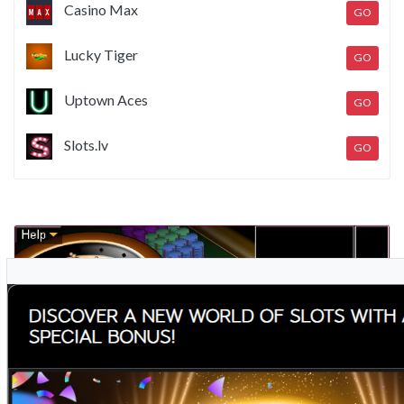
Casino Max
GO
Lucky Tiger
GO
Uptown Aces
GO
Slots.lv
GO