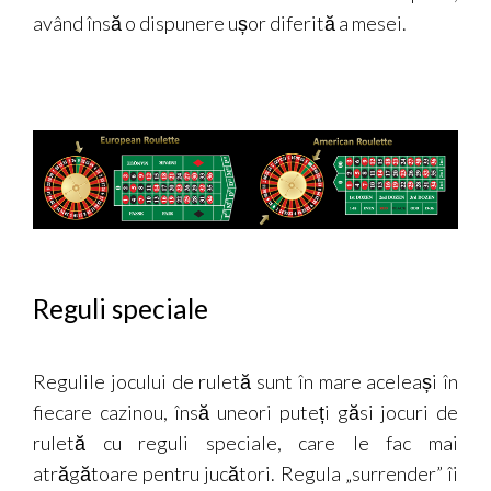
având însă o dispunere ușor diferită a mesei.
Reguli speciale
Regulile jocului de ruletă sunt în mare aceleași în
fiecare cazinou, însă uneori puteți găsi jocuri de
ruletă cu reguli speciale, care le fac mai
atrăgătoare pentru jucători. Regula „surrender” îi