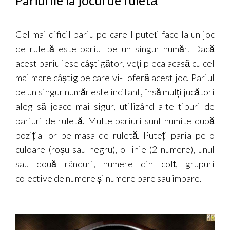
Pariurile la jocul de ruletă
Cel mai dificil pariu pe care-l puteți face la un joc
de ruletă este pariul pe un singur număr. Dacă
acest pariu iese câștigător, veți pleca acasă cu cel
mai mare câștig pe care vi-l oferă acest joc. Pariul
pe un singur număr este incitant, însă mulți jucători
aleg să joace mai sigur, utilizând alte tipuri de
pariuri de ruletă. Multe pariuri sunt numite după
poziția lor pe masa de ruletă. Puteți paria pe o
culoare (roșu sau negru), o linie (2 numere), unul
sau două rânduri, numere din colț, grupuri
colective de numere și numere pare sau impare.