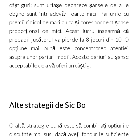
câștiguri; sunt uriașe deoarece șansele de a le
obține sunt într-adevăr foarte mici. Pariurile cu
premii ridicol de mari au ca și corespondent șanse
proporțional de mici. Acest lucru înseamnă că
probabil jucătorul va pierde la 8 jocuri din 10. O
opțiune mai bună este concentrarea atenției
asupra unor pariuri medii. Aceste pariuri au șanse
acceptabile de a vă oferi un câștig.
Alte strategii de Sic Bo
O altă strategie bună este să combinați opțiunile
discutate mai sus, dacă aveți fondurile suficiente