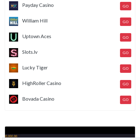
Payday Casino
GO
William Hill
GO
Uptown Aces
GO
Slots.lv
GO
Lucky Tiger
GO
HighRoller Casino
GO
Bovada Casino
GO