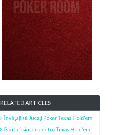
RELATED ARTICLES
Învățați să Jucați Poker Texas Hold’em
Ponturi simple pentru Texas Hold’em