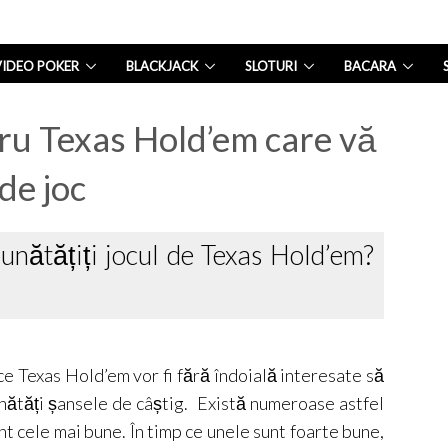
VIDEO POKER
BLACKJACK
SLOTURI
BACARA
tru Texas Hold’em care vă
de joc
unătățiți jocul de Texas Hold’em?
e Texas Hold’em vor fi fără îndoială interesate să
unătăți șansele de câștig. Există numeroase astfel
nt cele mai bune. În timp ce unele sunt foarte bune,