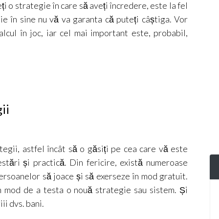
i o strategie în care să aveți încredere, este la fel
ie în sine nu vă va garanta că puteți câștiga. Vor
calcul în joc, iar cel mai important este, probabil,
ii
tegii, astfel încât să o găsiți pe cea care vă este
stări și practică. Din fericire, există numeroase
persoanelor să joace și să exerseze în mod gratuit.
un mod de a testa o nouă strategie sau sistem. Și
ii dvs. bani.