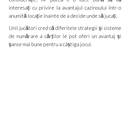
interesați cu privire la avantajul cazinoului într-o
anumită locație înainte de a decide unde să jucați.
Unii jucători cred că diferitele strategii și sisteme
de numărare a cărților le pot oferi un avantaj și
șanse mai bune pentru a câștiga jocul.