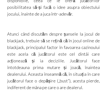
disponibile, ceea ce le oferă jucătorilor
posibilitatea să-și facă o idee asupra obiectului
jocului, înainte de a juca într-adevăr.
Atunci când discutăm despre șansele la jocul de
blackjack, trebuie să se rețină că în jocul online de
blackjack, principalul factor în favoarea cazinoului
este acela că jucătorul este cel dintâi care
acționează și ia deciziile. Jucătorul face
întotdeauna prima mutare și joacă, înaintea
dealerului. Aceasta înseamnă că, în situația în care
jucătorul face o depășire („bust”), acesta pierde,
indiferent de mâna pe care o are dealerul.