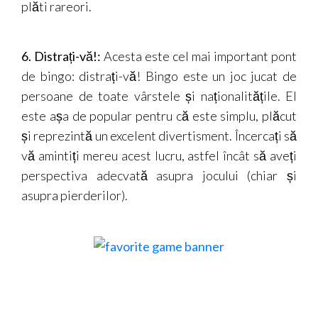
plăti rareori.
6. Distrați-vă!:
Acesta este cel mai important pont
de bingo: distrați-vă! Bingo este un joc jucat de
persoane de toate vârstele și naționalitățile. El
este așa de popular pentru că este simplu, plăcut
și reprezintă un excelent divertisment. Încercați să
vă amintiți mereu acest lucru, astfel încât să aveți
perspectiva adecvată asupra jocului (chiar și
asupra pierderilor).