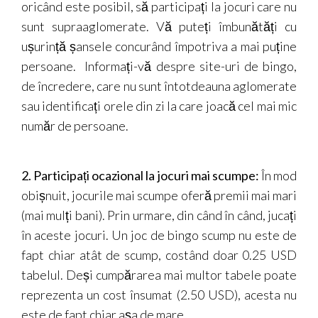
oricând este posibil, să participați la jocuri care nu
sunt supraaglomerate. Vă puteți îmbunătăți cu
ușurință șansele concurând împotriva a mai puține
persoane. Informați-vă despre site-uri de bingo,
de încredere, care nu sunt întotdeauna aglomerate
sau identificați orele din zi la care joacă cel mai mic
număr de persoane.
2. Participați ocazional la jocuri mai scumpe:
În mod
obișnuit, jocurile mai scumpe oferă premii mai mari
(mai mulți bani). Prin urmare, din când în când, jucați
în aceste jocuri. Un joc de bingo scump nu este de
fapt chiar atât de scump, costând doar 0.25 USD
tabelul. Deși cumpărarea mai multor tabele poate
reprezenta un cost însumat (2.50 USD), acesta nu
este de fapt chiar așa de mare.