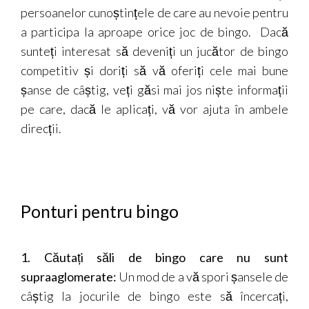
persoanelor cunoștințele de care au nevoie pentru
a participa la aproape orice joc de bingo. Dacă
sunteți interesat să deveniți un jucător de bingo
competitiv și doriți să vă oferiți cele mai bune
șanse de câștig, veți găsi mai jos niște informații
pe care, dacă le aplicați, vă vor ajuta în ambele
direcții.
Ponturi pentru bingo
1. Căutați săli de bingo care nu sunt
supraaglomerate:
Un mod de a vă spori șansele de
câștig la jocurile de bingo este să încercați,