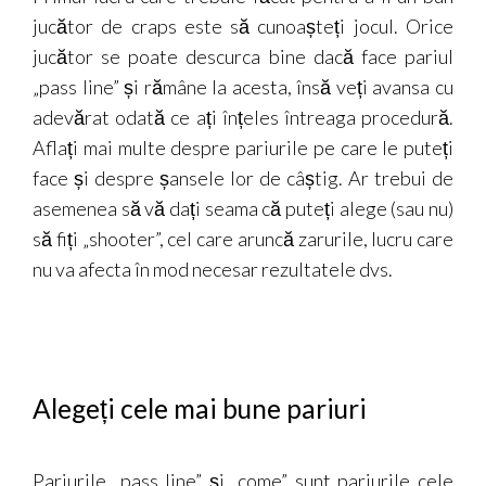
jucător de craps este să cunoașteți jocul. Orice
jucător se poate descurca bine dacă face pariul
„pass line” și rămâne la acesta, însă veți avansa cu
adevărat odată ce ați înțeles întreaga procedură.
Aflați mai multe despre pariurile pe care le puteți
face și despre șansele lor de câștig. Ar trebui de
asemenea să vă dați seama că puteți alege (sau nu)
să fiți „shooter”, cel care aruncă zarurile, lucru care
nu va afecta în mod necesar rezultatele dvs.
Alegeți cele mai bune pariuri
Pariurile „pass line” și „come” sunt pariurile cele