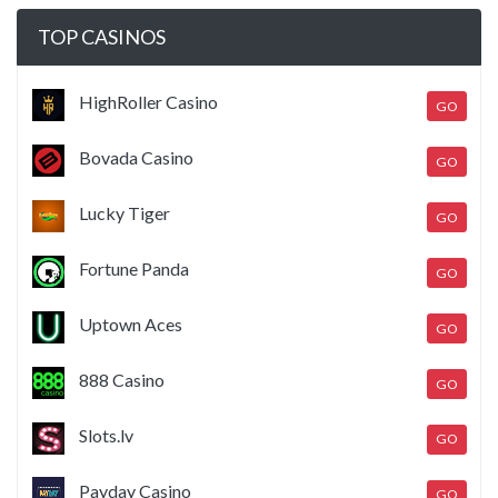
TOP CASINOS
HighRoller Casino
GO
Bovada Casino
GO
Lucky Tiger
GO
Fortune Panda
GO
Uptown Aces
GO
888 Casino
GO
Slots.lv
GO
Payday Casino
GO