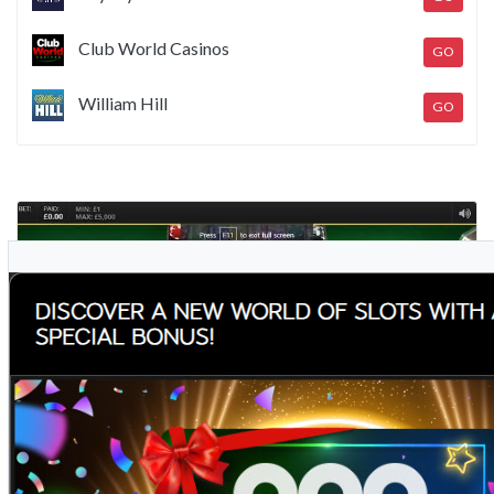
Club World Casinos
GO
William Hill
GO