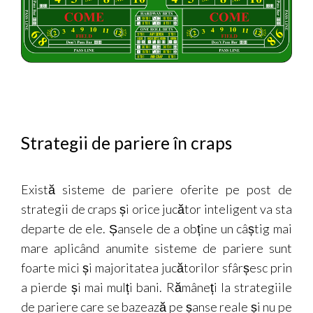
Strategii de pariere în craps
Există sisteme de pariere oferite pe post de
strategii de craps și orice jucător inteligent va sta
departe de ele. Șansele de a obține un câștig mai
mare aplicând anumite sisteme de pariere sunt
foarte mici și majoritatea jucătorilor sfârșesc prin
a pierde și mai mulți bani. Rămâneți la strategiile
de pariere care se bazează pe șanse reale și nu pe