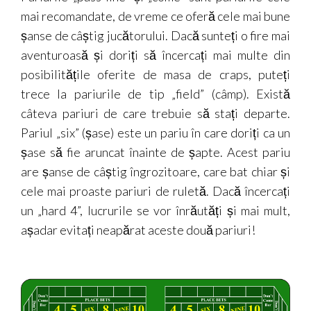
mai recomandate, de vreme ce oferă cele mai bune
șanse de câștig jucătorului. Dacă sunteți o fire mai
aventuroasă și doriți să încercați mai multe din
posibilitățile oferite de masa de craps, puteți
trece la pariurile de tip „field” (câmp). Există
câteva pariuri de care trebuie să stați departe.
Pariul „six” (șase) este un pariu în care doriți ca un
șase să fie aruncat înainte de șapte. Acest pariu
are șanse de câștig îngrozitoare, care bat chiar și
cele mai proaste pariuri de ruletă. Dacă încercați
un „hard 4”, lucrurile se vor înrăutăți și mai mult,
așadar evitați neapărat aceste două pariuri!