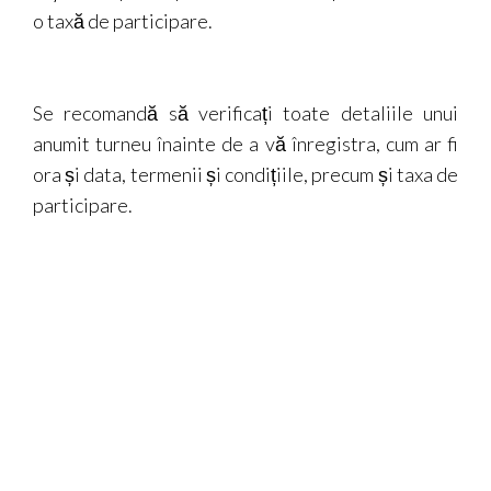
o taxă de participare.
Se recomandă să verificați toate detaliile unui
anumit turneu înainte de a vă înregistra, cum ar fi
ora și data, termenii și condițiile, precum și taxa de
participare.