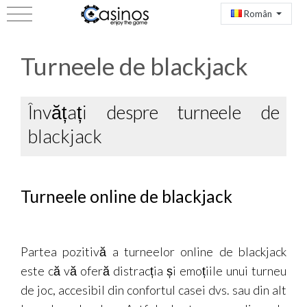
Român
Turneele de blackjack
Învățați despre turneele de
blackjack
Turneele online de blackjack
Partea pozitivă a turneelor online de blackjack
este că vă oferă distracția și emoțiile unui turneu
de joc, accesibil din confortul casei dvs. sau din alt