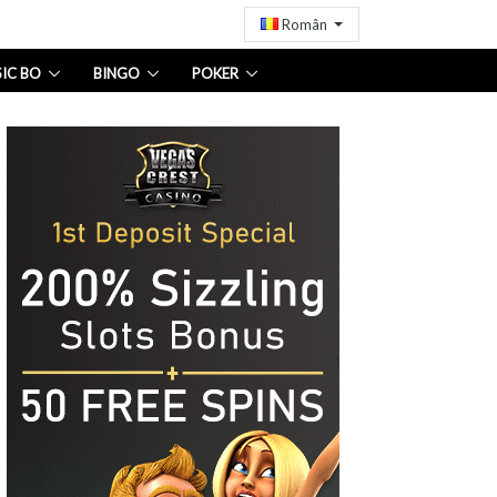
Român
SIC BO
BINGO
POKER