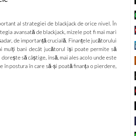
tant al strategiei de blackjack de orice nivel. În
ategia avansată de blackjack, mizele pot fi mai mari
șadar, de importanță crucială. Finanțele jucătorului
i mulți bani decât jucătorul își poate permite să
i dorește să câștige, însă, mai ales acolo unde este
e în postura în care să-și poată finanța o pierdere,