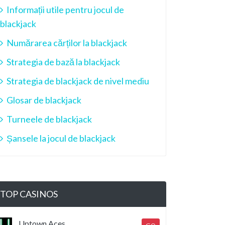
Informații utile pentru jocul de
blackjack
Numărarea cărților la blackjack
Strategia de bază la blackjack
Strategia de blackjack de nivel mediu
Glosar de blackjack
Turneele de blackjack
Șansele la jocul de blackjack
TOP CASINOS
Uptown Aces