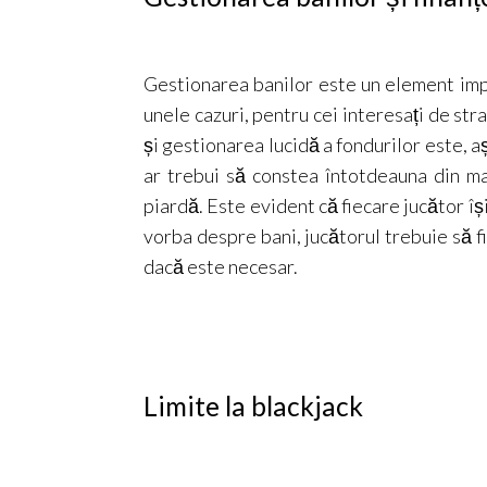
Gestionarea banilor este un element impor
unele cazuri, pentru cei interesați de str
și gestionarea lucidă a fondurilor este, a
ar trebui să constea întotdeauna din ma
piardă. Este evident că fiecare jucător îș
vorba despre bani, jucătorul trebuie să fi
dacă este necesar.
Limite la blackjack