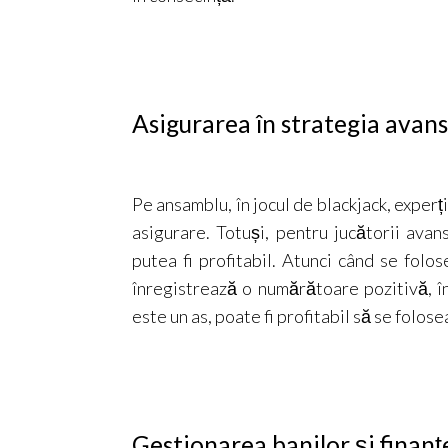
Asigurarea în strategia avan
Pe ansamblu, în jocul de blackjack, exper
asigurare. Totuși, pentru jucătorii avans
putea fi profitabil. Atunci când se fol
înregistrează o numărătoare pozitivă, î
este un as, poate fi profitabil să se folos
Gestionarea banilor și finanț